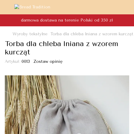
darmowa dostawa na terenie Polski od 350 zł
Wyroby tekstylne
Torba dla chleba lniana z wzorem kurcząt
Torba dla chleba lniana z wzorem
kurcząt
Artykuł:
0013
Zostaw opinię