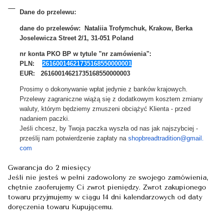
Dane do przelewu:
dane do przelewów:
Nataliia Trofymchuk, Krakow, Berka
Joselewicza Street 2/1, 31-051 Poland
nr konta PKO BP
w tytule "nr zamówienia"
:
PLN:
26160014621735168550000001
EUR: 26160014621735168550000003
Prosimy o dokonywanie wpłat jedynie z banków krajowych.
Przelewy zagraniczne wiążą się z dodatkowym kosztem zmiany
waluty, którym będziemy zmuszeni obciążyć Klienta - przed
nadaniem paczki.
Jeśli chcesz, by Twoja paczka wyszła od nas jak najszybciej -
prześlij nam potwierdzenie zapłaty na
shopbreadtradition@gmail.
com
Gwarancja do 2 miesięcy
Jeśli nie jesteś w pełni zadowolony ze swojego zamówienia,
chętnie zaoferujemy Ci zwrot pieniędzy. Zwrot zakupionego
towaru przyjmujemy w ciągu 14 dni kalendarzowych od daty
doręczenia towaru Kupującemu.