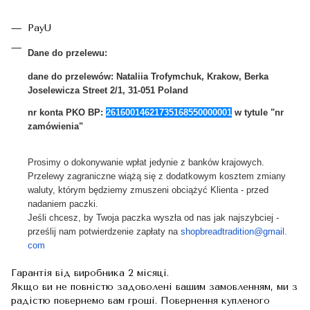
PayU
Dane do przelewu:
dane do przelewów:
Nataliia Trofymchuk, Krakow, Berka
Joselewicza Street 2/1, 31-051 Poland
nr konta PKO BP:
26160014621735168550000001
w tytule "nr
zamówienia"
Prosimy o dokonywanie wpłat jedynie z banków krajowych.
Przelewy zagraniczne wiążą się z dodatkowym kosztem zmiany
waluty, którym będziemy zmuszeni obciążyć Klienta - przed
nadaniem paczki.
Jeśli chcesz, by Twoja paczka wyszła od nas jak najszybciej -
prześlij nam potwierdzenie zapłaty na
shopbreadtradition@gmail.
com
Гарантія від виробника 2 місяці.
Якщо ви не повністю задоволені вашим замовленням, ми з
радістю повернемо вам гроші. Повернення купленого