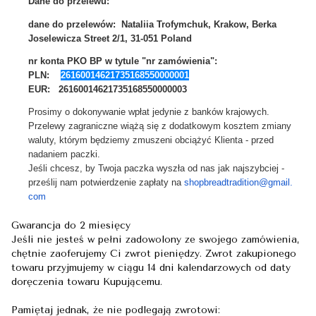
Dane do przelewu:
dane do przelewów:
Nataliia Trofymchuk, Krakow, Berka
Joselewicza Street 2/1, 31-051 Poland
nr konta PKO BP
w tytule "nr zamówienia"
:
PLN:
26160014621735168550000001
EUR: 26160014621735168550000003
Prosimy o dokonywanie wpłat jedynie z banków krajowych.
Przelewy zagraniczne wiążą się z dodatkowym kosztem zmiany
waluty, którym będziemy zmuszeni obciążyć Klienta - przed
nadaniem paczki.
Jeśli chcesz, by Twoja paczka wyszła od nas jak najszybciej -
prześlij nam potwierdzenie zapłaty na
shopbreadtradition@gmail.
com
Gwarancja do 2 miesięcy
Jeśli nie jesteś w pełni zadowolony ze swojego zamówienia,
chętnie zaoferujemy Ci zwrot pieniędzy. Zwrot zakupionego
towaru przyjmujemy w ciągu 14 dni kalendarzowych od daty
doręczenia towaru Kupującemu.
Pamiętaj jednak, że nie podlegają zwrotowi: