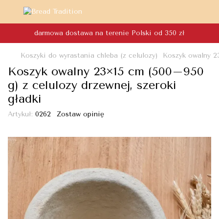
darmowa dostawa na terenie Polski od 350 zł
Koszyki do wyrastania chleba (z celulozy)
Koszyk owalny 23
Koszyk owalny 23×15 cm (500–950
g) z celulozy drzewnej, szeroki
gładki
Artykuł:
0262
Zostaw opinię