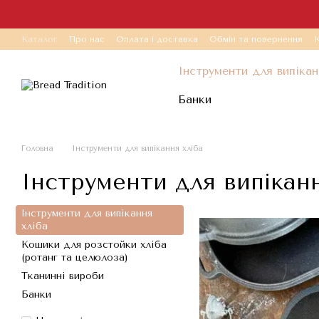
Перейти до основного контенту
Каталог
Про нас
Оплата і доставка
Обмін та повернення
К
Інструменти для випікан
Банки
Головна
Інструменти для випікання хліба
Інструменти для випіканн
Інструменти для випікання
хліба
Кошики для розстойки хліба
(ротанг та целюлоза)
Тканинні вироби
Банки