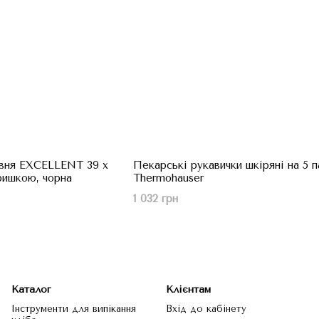
овня EXCELLENT 39 x
Пекарські рукавички шкіряні на 5 п
кришкою, чорна
Thermohauser
1 032 грн
Каталог
Клієнтам
Інструменти для випікання
Вхід до кабінету