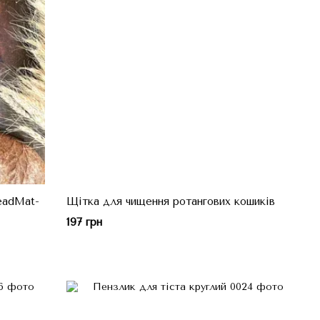
eadMat-
Щітка для чищення ротангових кошиків
197 грн