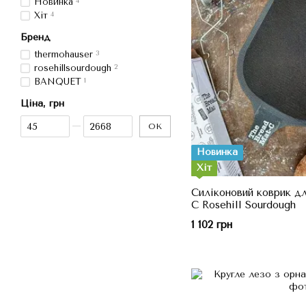
Новинка
4
Хіт
4
Бренд
thermohauser
3
rosehillsourdough
2
BANQUET
1
Ціна, грн
Від Ціна, грн
До Ціна, грн
ОК
Новинка
Хіт
Силіконовий коврик дл
C Rosehill Sourdough
1 102 грн