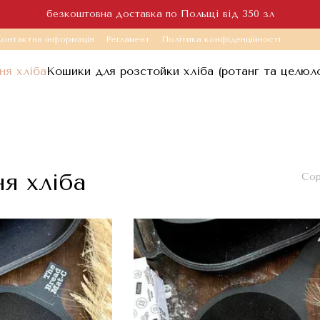
безкоштовна доставка по Польщі від 350 зл
онтактна інформація
Регламент
Політика конфіденційності
ня хліба
Кошики для розстойки хліба (ротанг та целюл
я хліба
Сор