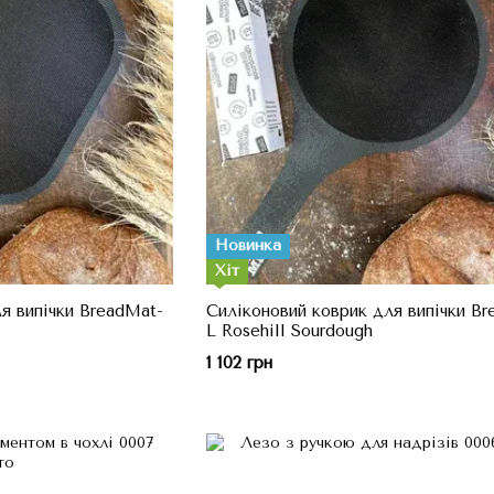
Новинка
Хіт
я випічки BreadMat-
Силіконовий коврик для випічки Br
L Rosehill Sourdough
1 102 грн