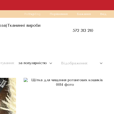
Порівняння
Pol
Укр
Eng
Бажання
Вхід
оза)
Тканинні вироби
572 313 210
тування:
за популярністю
Відображення: