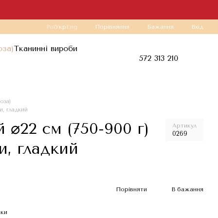
Порівняння
Pol
Укр
Eng
Бажання
Вхід
оза)
Тканинні вироби
572 313 210
оза)
и, гладкий
⌀22 см (750-900 г)
Артикул
0269
и, гладкий
Порівняти
В бажання
жки