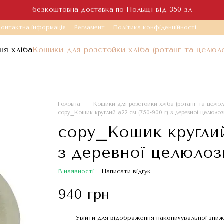
безкоштовна доставка по Польщі від 350 зл
онтактна інформація
Регламент
Політика конфіденційності
ня хліба
Кошики для розстойки хліба (ротанг та целюл
Головна
Кошики для розстойки хліба (ротанг та целюл
copy_Кошик круглий ⌀22 см (750-900 г) з деревної целюлоз
copy_Кошик круглий 
з деревної целюлоз
В наявності
Написати відгук
940 грн
Увійти
для відображення накопичувальної зни
%