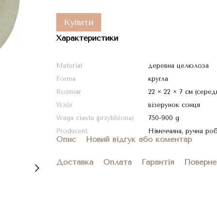
Купити
Характеристики
Materiał
деревна целюлоза
Forma
кругла
Rozmiar
22 × 22 × 7 см (серед
Wzór
візерунок сонця
Waga ciasta (przybliżona)
750-900 g
Producent
Німеччина, ручна ро
Опис
Новий відгук або коментар
Доставка
Оплата
Гарантія
Поверне