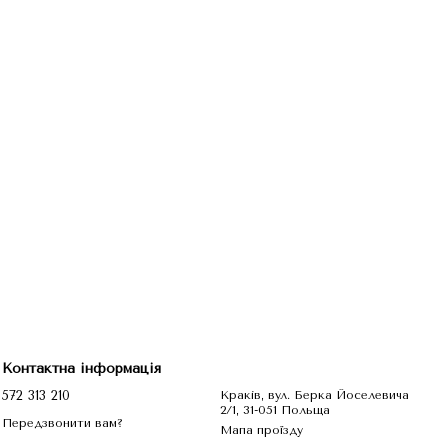
Контактна інформація
572 313 210
Краків, вул. Берка Йоселевича
2/1, 31-051 Польща
Передзвонити вам?
Мапа проїзду