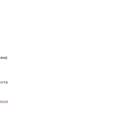
ина)
бота
ння