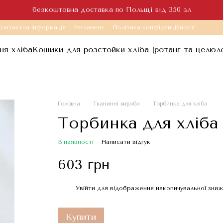
безкоштовна доставка по Польщі від 350 зл
онтактна інформація
Регламент
Політика конфіденційності
ня хліба
Кошики для розстойки хліба (ротанг та целюл
Головна
Тканинні вироби
Торбинка для хліба
Торбинка для хліба
В наявності
Написати відгук
603 грн
Увійти
для відображення накопичувальної зни
%
Купити