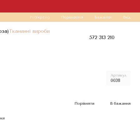
Порівняння
Pol
Укр
Eng
Бажання
Вхід
оза)
Тканинні вироби
572 313 210
Артикул
0038
Порівняти
В бажання
жки